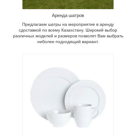
необходимые столовые приборы? Вы
можете их взять у нас в аренду. В
Аренда шатров
данной группе Вы найдете всю
необходимую посуду.
Предлагаем шатры на мероприятие в аренду
сдоставкой по всему Казахстану. Широкий выбор
различных моделей и размеров позволят Вам выбрать
ниболее подходящий вариант.