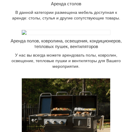
Аренда столов
В данной категории размещена мебель доступная к
аренде: столы, стулья и другие сопутствующие товары.
У нас вы всегда можете арендовать
полы, ковролин, освещение, тепловые
В данной категории находится все
пушки и вентиляторы для Вашего
необходимое оборудование для
мероприятия.
приготовления горячей еды на
Аренда полов, ковролина, освещения, кондиционеров,
выездных мероприятиях.
тепловых пушек, вентиляторов
У нас вы всегда можете арендовать полы, ковролин,
освещение, тепловые пушки и вентиляторы для Вашего
мероприятия.