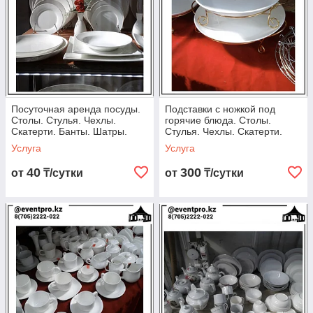
адресу, а затем сами заберем посуду. Сотрудничать с нами
удобно и выгодно, мы индивидуально оговариваем условия,
в том числе способы оплаты.
Посуточная аренда посуды.
Подставки с ножкой под
Столы. Стулья. Чехлы.
горячие блюда. Столы.
Скатерти. Банты. Шатры.
Стулья. Чехлы. Скатерти.
Казаны. Арка
Шатры. Посуда. Казаны.
Услуга
Услуга
Титан.
40
300
от
₸/сутки
от
₸/сутки