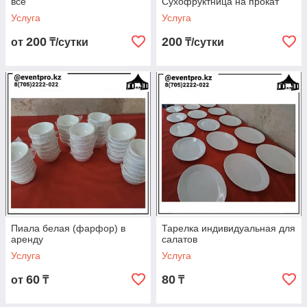
все
Сухофруктница на прокат
Услуга
Услуга
200
200
от
₸/сутки
₸/сутки
Пиала белая (фарфор) в
Тарелка индивидуальная для
аренду
салатов
Услуга
Услуга
60
80
от
₸
₸