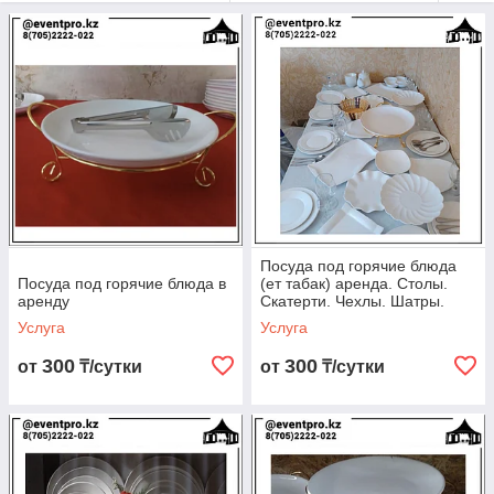
посуды и столов у нас обойдется недорого. Мы можем
подобрать необходимые предметы для сервировки стола,
чтобы они максимально гармонировали между собой на
столе. Любая тарелка, салатник универсальна, посуда
подойдет к любому интерьеру, скатерти.
Мы предлагаем
качественную и
привлекательную
посуду,
которая лишена брака и недостатков. Все изделия
находятся в безупречном состоянии. Что мы предлагаем
заказчикам:
Посуда под горячие блюда
Большой выбор;
Посуда под горячие блюда в
(ет табак) аренда. Столы.
Привлекательные цены;
аренду
Скатерти. Чехлы. Шатры.
Казаны. Термопоты
Индивидуальный подход;
Услуга
Услуга
Универсальный набор тарелок и салатников в
300
300
от
₸/сутки
от
₸/сутки
ассортименте;
Быстрая доставка;
Внимательное отношение.
Мы подберем лучшие решения для каждого конкретного
случая и обеспечим быструю доставку заказа по указанному