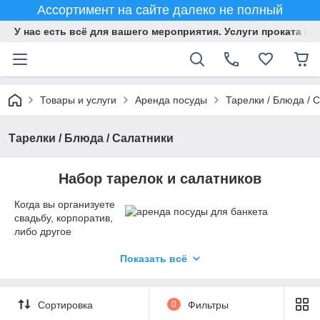
Ассортимент на сайте далеко не полный
У нас есть всё для вашего мероприятия. Услуги проката и 
Товары и услуги
Аренда посуды
Тарелки / Блюда / 
Тарелки / Блюда / Салатники
Набор тарелок и салатников
Когда вы организуете
свадьбу, корпоратив,
либо другое
мероприятие, на котором подается немало блюд, вам
непременно понадобится набор тарелок и салатников,
Показать всё
фруктовниц и других предметов. Аренда посуды для
мероприятия позволит избежать вам ненужных трат.
Сортировка
0
Фильтры
В том случае, если необходима аренда посуды для банкета,
у нас вы всегда найдете подходящее решение. Аренда