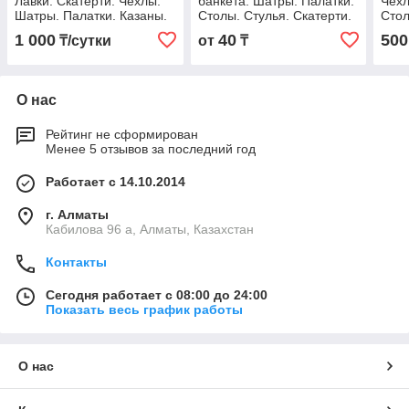
Лавки. Скатерти. Чехлы.
банкета. Шатры. Палатки.
Чехл
Шатры. Палатки. Казаны.
Столы. Стулья. Скатерти.
Стол
Посуда. Титан
Чехлы. Казаны. Титан.
Каза
1 000
40
500
₸/сутки
от
₸
Термопоты. Арка
О нас
Рейтинг не сформирован
Менее 5 отзывов за последний год
Работает с 14.10.2014
г. Алматы
Кабилова 96 а, Алматы, Казахстан
Контакты
Сегодня работает с 08:00 до 24:00
Показать весь график работы
О нас