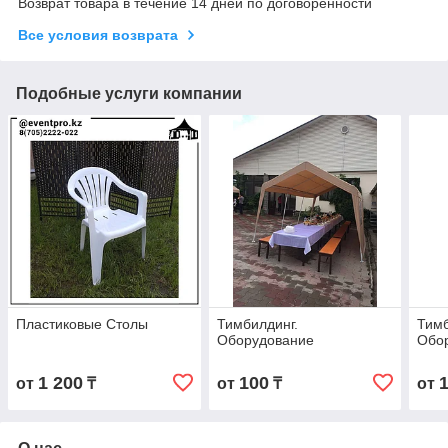
Возврат товара в течение 14 дней по договоренности
Все условия возврата
Подобные услуги компании
Пластиковые Столы
Тимбилдинг.
Тимб
Оборудование
Обо
1 200
100
от
₸
от
₸
от