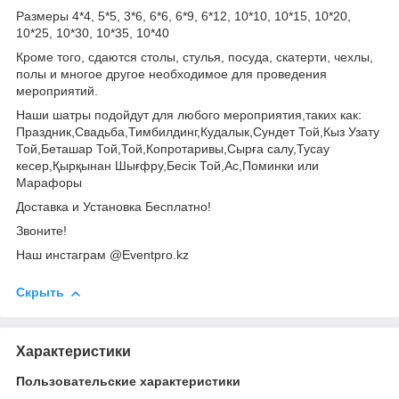
Размеры 4*4, 5*5, 3*6, 6*6, 6*9, 6*12, 10*10, 10*15, 10*20,
10*25, 10*30, 10*35, 10*40
Кроме того, сдаются столы, стулья, посуда, скатерти, чехлы,
полы и многое другое необходимое для проведения
мероприятий.
Наши шатры подойдут для любого мероприятия,таких как:
Праздник,Свадьба,Тимбилдинг,Кудалык,Сундет Той,Кыз Узату
Той,Беташар Той,Той,Копротаривы,Сырға салу,Тусау
кесер,Қырқынан Шығфру,Бесік Той,Ас,Поминки или
Марафоры
Доставка и Установка Бесплатно!
Звоните!
Наш инстаграм @Eventpro.kz
Скрыть
Характеристики
Пользовательские характеристики