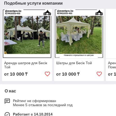
Подобные услуги компании
Аренда шатров для Бесік
Шатры для Бесік Той
Арен
Той
Пом
10 000
10 000
от
₸
от
₸
от
О нас
Рейтинг не сформирован
Менее 5 отзывов за последний год
Работает с 14.10.2014