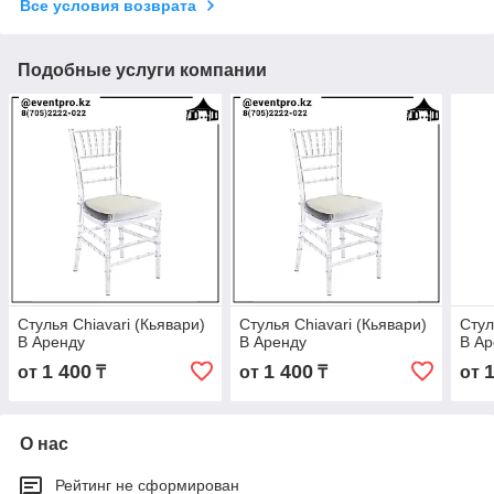
Все условия возврата
Подобные услуги компании
Стулья Chiavari (Кьявари)
Стулья Chiavari (Кьявари)
Стул
В Аренду
В Аренду
В Ар
1 400
1 400
от
₸
от
₸
от
О нас
Рейтинг не сформирован